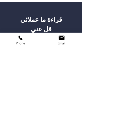
قراءة ما عملائي
قل عني
Phone
Email
منظمة وفعالة
خدمة سريعة وفعالة في
تخليص المعاملات
تجربة ايجابياية وخدمة
سريعة تقوق التوقعات
,,بالتوفيق